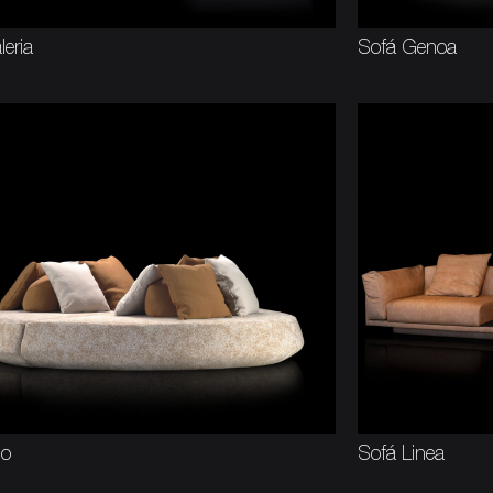
eria
Sofá Genoa
do
Sofá Linea