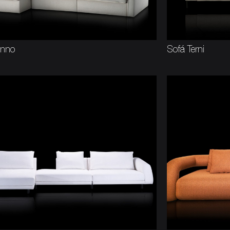
onno
Sofá Terni