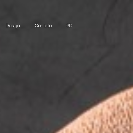
Design
Contato
3D